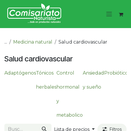
Ir al contenido
...
Medicina natural
Salud cardiovascular
Salud cardiovascular
Adaptógenos
Tónicos
Control
Ansiedad
Probióticos
herbales
hormonal
y sueño
y
metabolico
Lista de precios
Filtros