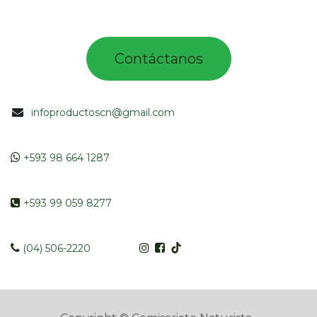
Contác​tano​​​s​​​​​
infoproductoscn@gmail.com
​​
+593 98 664 1287
​ +593 99 059 8277
​​​
(04) 506-2220