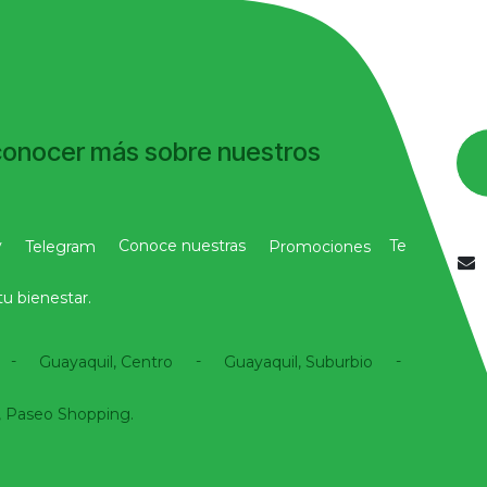
conocer más sobre nuestros
y
Conoce nuestras
Te
Telegram
Promociones
u bienestar.
-
-
-
Guayaquil, Centro
Guayaquil, Suburbio
 Paseo Shopping.​