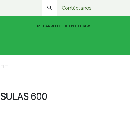
Contáctanos
MI CARRITO
IDENTIFICARSE
Cuidado Personal Natural
Promociones
Tiend
FIT
SULAS 600