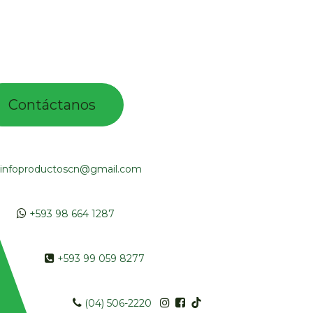
Contác​tano​​​s​​​​​
infoproductoscn@gmail.com
​​
+593 98 664 1287
​ +593 99 059 8277
​​​
(04) 506-2220