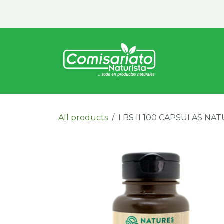
Ir al contenido
Inicio
Vita
All products
LBS II 100 CAPSULAS NA