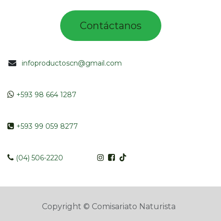
Contác​tano​​​s​​​​​
infoproductoscn@gmail.com
​​
+593 98 664 1287
​ +593 99 059 8277
​​​
(04) 506-2220
Copyright © Comisariato Naturista