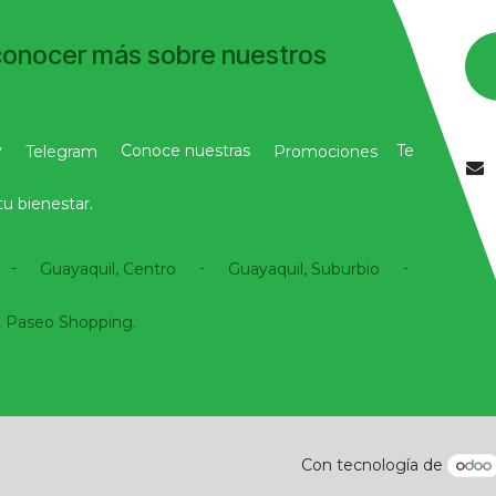
conocer más sobre nuestros
y
Conoce nuestras
Te
Telegram
Promociones
u bienestar.
-
-
-
Guayaquil, Centro
Guayaquil, Suburbio
 Paseo Shopping.​
Con tecnología de