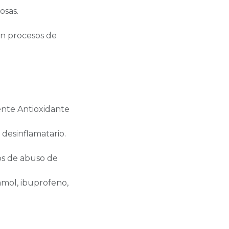
osas.
 en procesos de
ente Antioxidante
desinflamatario.
os de abuso de
amol, ibuprofeno,