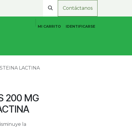
Contáctanos
MI CARRITO
IDENTIFICARSE
Cuidado Personal Natural
Promociones
Tiend
ISTEINA LACTINA
S 200 MG
ACTINA
isminuye la