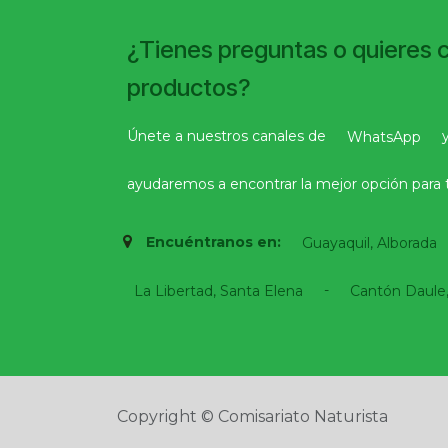
¿Tienes preguntas o quieres 
productos?
Únete a nuestros canales de
WhatsApp
ayudaremos a encontrar la mejor opción para t
Encuéntranos en:
Guayaquil, Alborada
-
La Libertad, Santa Elena
Cantón Daule,
Copyright © Comisariato Naturista