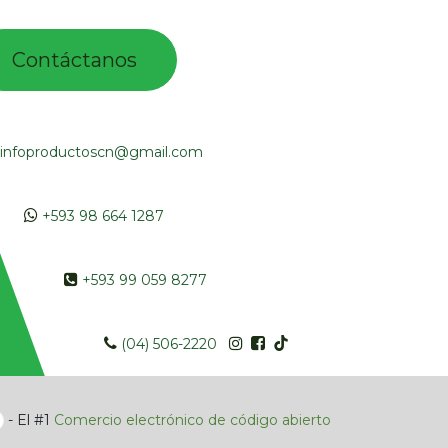
Contác​tano​​​s​​​​​
infoproductoscn@gmail.com
​​
+593 98 664 1287
​ +593 99 059 8277
​​​
(04) 506-2220
- El #1
Comercio electrónico de código abierto