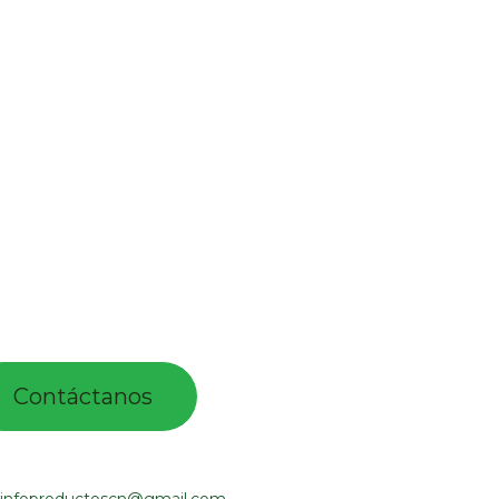
Contác​tano​​​s​​​​​