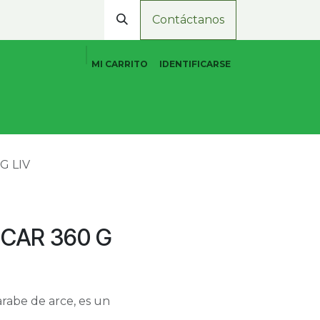
Contáctanos
MI CARRITO
IDENTIFICARSE
Cuidado Personal Natural
Promociones
Tiend
G LIV
UCAR 360 G
rabe de arce, es un