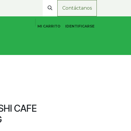
Contáctanos
MI CARRITO
IDENTIFICARSE
Cuidado Personal Natural
Promociones
Tiend
SHI CAFE
G