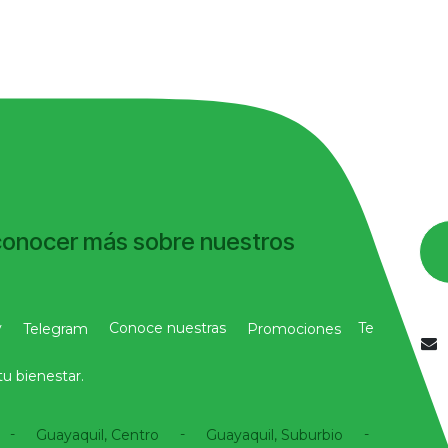
conocer más sobre nuestros
y
Conoce nuestras
Te
Telegram
Promociones
u bienestar.
-
-
-
Guayaquil, Centro
Guayaquil, Suburbio