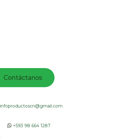
Contác​tano​​​s​​​​​
infoproductoscn@gmail.com
​​
+593 98 664 1287