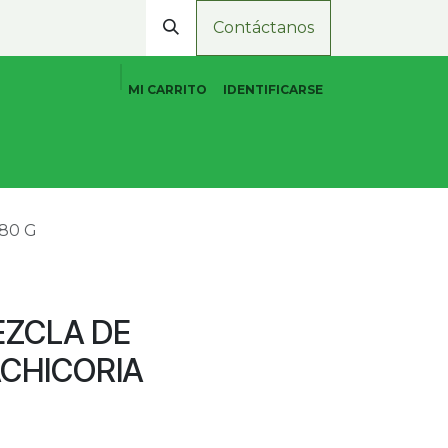
Contáctanos
MI CARRITO
IDENTIFICARSE
Cuidado Personal Natural
Promociones
Tiend
80 G
EZCLA DE
ACHICORIA