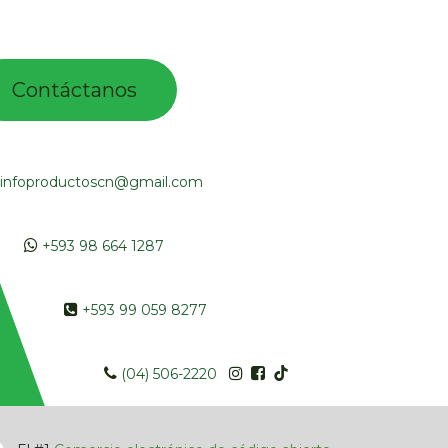
Contác​tano​​​s​​​​​
infoproductoscn@gmail.com
​​
+593 98 664 1287
​ +593 99 059 8277
​​​
(04) 506-2220