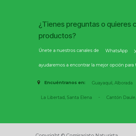
¿Tienes preguntas o quieres 
productos?
Únete a nuestros canales de
WhatsApp
ayudaremos a encontrar la mejor opción para t
Encuéntranos en:
Guayaquil, Alborada
-
La Libertad, Santa Elena
Cantón Daule,
Copyright © Comisariato Naturista