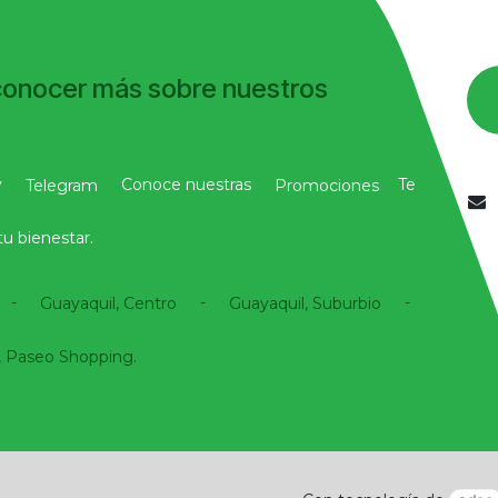
conocer más sobre nuestros
y
Conoce nuestras
Te
Telegram
Promociones
u bienestar.
-
-
-
Guayaquil, Centro
Guayaquil, Suburbio
 Paseo Shopping.​