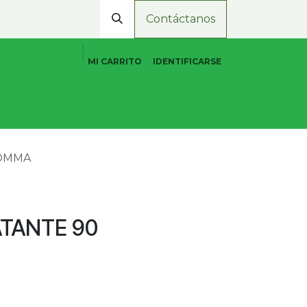
Contáctanos
MI CARRITO
IDENTIFICARSE
Cuidado Personal Natural
Promociones
Tiend
ROMMA
ATANTE 90