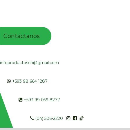
Contác​tano​​​s​​​​​
infoproductoscn@gmail.com
​​
+593 98 664 1287
​ +593 99 059 8277
​​​
(04) 506-2220