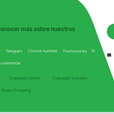
conocer más sobre nuestros
y
Conoce nuestras
Te
Telegram
Promociones
u bienestar.
-
-
-
Guayaquil, Centro
Guayaquil, Suburbio
 Paseo Shopping.​