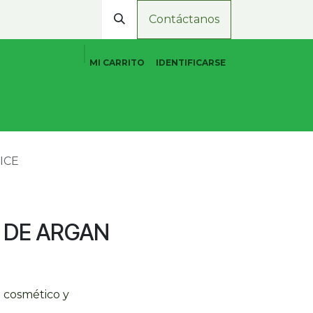
Contáctanos
MI CARRITO
IDENTIFICARSE
Cuidado Personal Natural
Promociones
Tiend
ICE
 DE ARGAN
 cosmético y