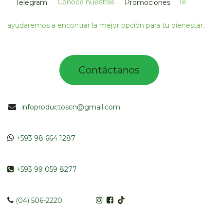
Conoce nuestras
Te
Telegram
Promociones
ayudaremos a encontrar la mejor opción para tu bienestar.
Contác​tano​​​s​​​​​
infoproductoscn@gmail.com
​​
+593 98 664 1287
​ +593 99 059 8277
​​​
(04) 506-2220